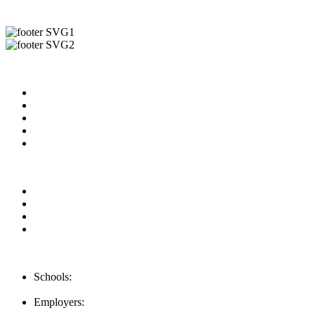
Useful Links
About us
News & Updates
Blog
Contact us
Our Videos
Privacy Policy
For Employers
For Schools
FAQ
Contact Us
Schools:
Schools@mba-exchange.com
Employers:
Employers@mba-exchange.com