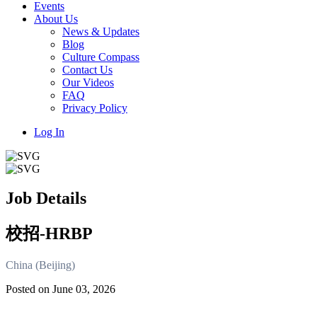
Events
About Us
News & Updates
Blog
Culture Compass
Contact Us
Our Videos
FAQ
Privacy Policy
Log In
Job Details
校招-HRBP
China (Beijing)
Posted on June 03, 2026