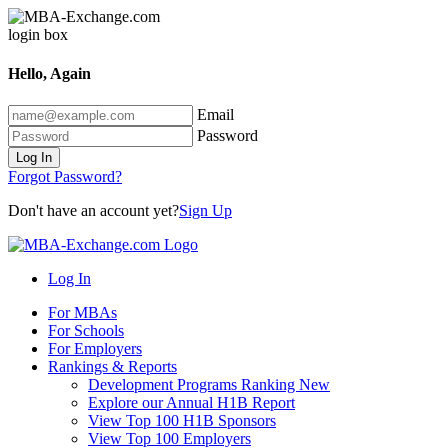
Hello, Again
Email
Password
Log In
Forgot Password?
Don't have an account yet?
Sign Up
Log In
For MBAs
For Schools
For Employers
Rankings & Reports
Development Programs Ranking
New
Explore our Annual H1B Report
View Top 100 H1B Sponsors
View Top 100 Employers