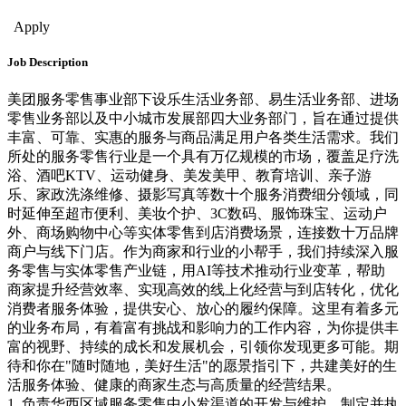
Ops, Production & Supply Chain
Sales & Bus. Dev.
Apply
Job Description
美团服务零售事业部下设乐生活业务部、易生活业务部、进场
零售业务部以及中小城市发展部四大业务部门，旨在通过提供
丰富、可靠、实惠的服务与商品满足用户各类生活需求。我们
所处的服务零售行业是一个具有万亿规模的市场，覆盖足疗洗
浴、酒吧KTV、运动健身、美发美甲、教育培训、亲子游
乐、家政洗涤维修、摄影写真等数十个服务消费细分领域，同
时延伸至超市便利、美妆个护、3C数码、服饰珠宝、运动户
外、商场购物中心等实体零售到店消费场景，连接数十万品牌
商户与线下门店。作为商家和行业的小帮手，我们持续深入服
务零售与实体零售产业链，用AI等技术推动行业变革，帮助
商家提升经营效率、实现高效的线上化经营与到店转化，优化
消费者服务体验，提供安心、放心的履约保障。这里有着多元
的业务布局，有着富有挑战和影响力的工作内容，为你提供丰
富的视野、持续的成长和发展机会，引领你发现更多可能。期
待和你在"随时随地，美好生活"的愿景指引下，共建美好的生
活服务体验、健康的商家生态与高质量的经营结果。
1. 负责华西区域服务零售中小发渠道的开发与维护，制定并执