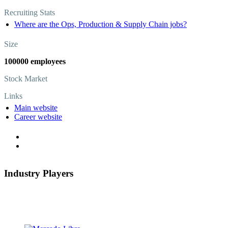
Recruiting Stats
Where are the Ops, Production & Supply Chain jobs?
Size
100000 employees
Stock Market
Links
Main website
Career website
Industry Players