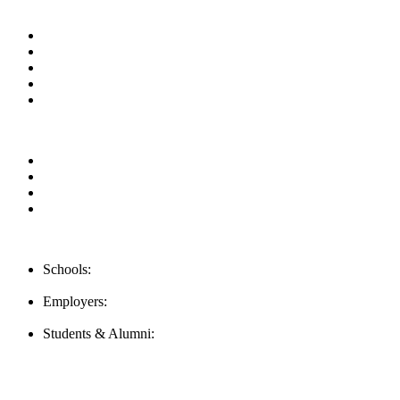
Useful Links
About us
News & Updates
Blog
Contact us
Our Videos
Privacy Policy
For Employers
For Schools
FAQ
Contact Us
Schools:
Schools@mba-exchange.com
Employers:
Employers@mba-exchange.com
Students & Alumni:
Helpline@mba-exchange.com
Follow Us