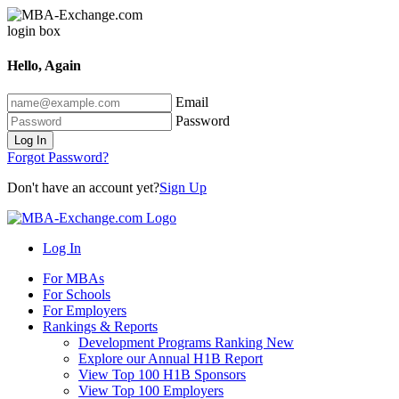
Hello, Again
Email
Password
Log In
Forgot Password?
Don't have an account yet?
Sign Up
Log In
For MBAs
For Schools
For Employers
Rankings & Reports
Development Programs Ranking
New
Explore our Annual H1B Report
View Top 100 H1B Sponsors
View Top 100 Employers