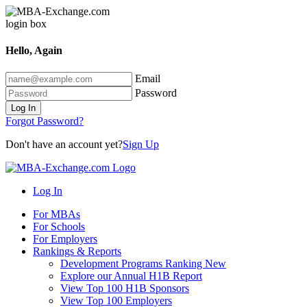
Hello, Again
Email
Password
Log In
Forgot Password?
Don't have an account yet?
Sign Up
Log In
For MBAs
For Schools
For Employers
Rankings & Reports
Development Programs Ranking
New
Explore our Annual H1B Report
View Top 100 H1B Sponsors
View Top 100 Employers