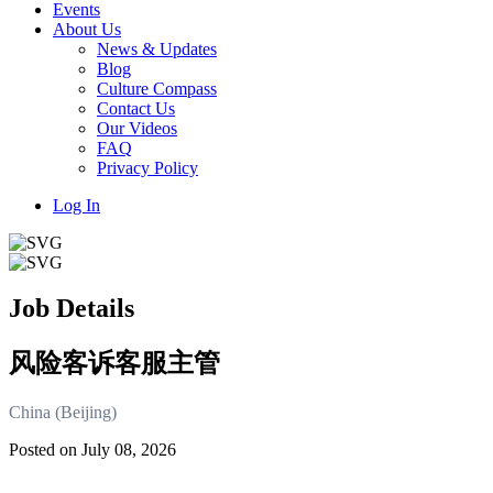
Events
About Us
News & Updates
Blog
Culture Compass
Contact Us
Our Videos
FAQ
Privacy Policy
Log In
Job Details
风险客诉客服主管
China (Beijing)
Posted on July 08, 2026