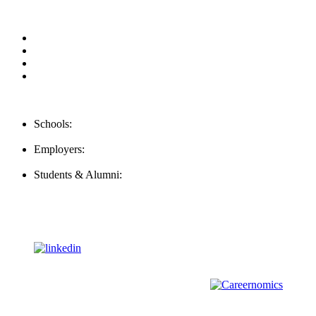
Privacy Policy
For Employers
For Schools
FAQ
Contact Us
Schools:
Schools@mba-exchange.com
Employers:
Employers@mba-exchange.com
Students & Alumni:
Helpline@mba-exchange.com
Follow Us
To stay up-to-date with everything MBA-Exchange.com, follow
us on
For all
Bachelors
and
Masters
students in
Business
,
Engineering
and
other
areas, check out our sister platform
Video Help