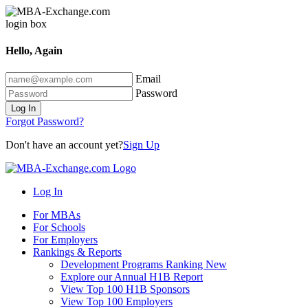
Hello, Again
Email
Password
Log In
Forgot Password?
Don't have an account yet?
Sign Up
Log In
For MBAs
For Schools
For Employers
Rankings & Reports
Development Programs Ranking
New
Explore our Annual H1B Report
View Top 100 H1B Sponsors
View Top 100 Employers