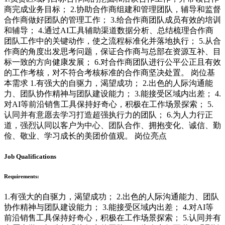
商完成业务目标； 2.协助合作商组建和管理团队，辅导和监督
合作商做好团队的管理工作； 3.给合作商团队成员有效的培训
和辅导； 4.通过AI工具辅助渠道数据分析、总结梳理合作商
团队工作中的关键动作，使之流程标准化并落地执行； 5.从合
作商的角度出发思考问题，保证合作商与总部在资源互补、目
标一致的方向健康发展； 6.对合作商团队进行公平公正且有效
的工作考核，对不符合考核标准的合作商坚决处置。 岗位基
本需求 1.有强大的自驱力，渴望成功； 2.出色的人际沟通能
力、团队协作精神与团队建设能力； 3.能接受区域内出差； 4.
对AI等前沿销售工具保持好奇心，积极在工作场景探索； 5.
认同并有意愿去学习打造超强执行力的团队； 6.为人力行正
道，强烈认同以客户为中心、团队合作、拥抱变化、诚信、勤
俭、敬业、学习成长的美团价值观。 岗位亮点
Job Qualifications
Requirements:
1.有强大的自驱力，渴望成功； 2.出色的人际沟通能力、团队
协作精神与团队建设能力； 3.能接受区域内出差； 4.对AI等
前沿销售工具保持好奇心，积极在工作场景探索； 5.认同并有