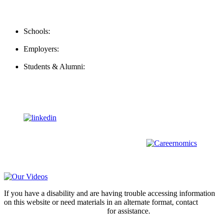
Contact Us
Schools:
Schools@mba-exchange.com
Employers:
Employers@mba-exchange.com
Students & Alumni:
Helpline@mba-exchange.com
Follow Us
To stay up-to-date with everything MBA-Exchange.com, follow
us on
For all
Bachelors
and
Masters
students in
Business
,
Engineering
and
other
areas, check out our sister platform
Video Help
If you have a disability and are having trouble accessing information
on this website or need materials in an alternate format, contact
webmaster@mba-exchange.com
for assistance.