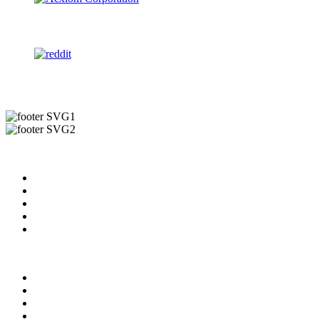
Useful Links
About us
News & Updates
Blog
Contact us
Our Videos
Privacy Policy
For Employers
For Schools
FAQ