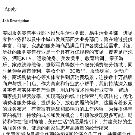
Sales & Bus. Dev.
Apply
Job Description
美团服务零售事业部下设乐生活业务部、易生活业务部、进场
零售业务部以及中小城市发展部四大业务部门，旨在通过提供
丰富、可靠、实惠的服务与商品满足用户各类生活需求。我们
所处的服务零售行业是一个具有万亿规模的市场，覆盖足疗洗
浴、酒吧KTV、运动健身、美发美甲、教育培训、亲子游
乐、家政洗涤维修、摄影写真等数十个服务消费细分领域，同
时延伸至超市便利、美妆个护、3C数码、服饰珠宝、运动户
外、商场购物中心等实体零售到店消费场景，连接数十万品牌
商户与线下门店。作为商家和行业的小帮手，我们持续深入服
务零售与实体零售产业链，用AI等技术推动行业变革，帮助
商家提升经营效率、实现高效的线上化经营与到店转化，优化
消费者服务体验，提供安心、放心的履约保障。这里有着多元
的业务布局，有着富有挑战和影响力的工作内容，为你提供丰
富的视野、持续的成长和发展机会，引领你发现更多可能。期
待和你在"随时随地，美好生活"的愿景指引下，共建美好的生
活服务体验、健康的商家生态与高质量的经营结果。
1.负责区域内目标合作商的挖掘和洽谈合作工作，并带领合作