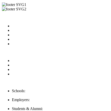
Useful Links
About us
News & Updates
Blog
Contact us
Our Videos
Privacy Policy
For Employers
For Schools
FAQ
Contact Us
Schools:
Schools@mba-exchange.com
Employers:
Employers@mba-exchange.com
Students & Alumni: