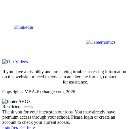
Helpline@mba-exchange.com
Follow Us
To stay up-to-date with everything MBA-Exchange.com, follow
us on
For all
Bachelors
and
Masters
students in
Business
,
Engineering
and
other
areas, check out our sister platform
Video Help
If you have a disability and are having trouble accessing information
on this website or need materials in an alternate format, contact
webmaster@mba-exchange.com
for assistance.
Copyright - MBA-Exchange.com, 2026
Restricted access
Thank you for your interest in our jobs. You may already have
premium access through your school. Please login or create an
account to check your current access.
login/register here