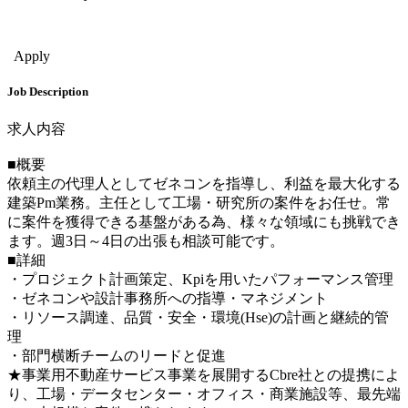
Project & Program Mgmt
Apply
Job Description
求人内容
■概要
依頼主の代理人としてゼネコンを指導し、利益を最大化する
建築Pm業務。主任として工場・研究所の案件をお任せ。常
に案件を獲得できる基盤がある為、様々な領域にも挑戦でき
ます。週3日～4日の出張も相談可能です。
■詳細
・プロジェクト計画策定、Kpiを用いたパフォーマンス管理
・ゼネコンや設計事務所への指導・マネジメント
・リソース調達、品質・安全・環境(Hse)の計画と継続的管
理
・部門横断チームのリードと促進
★事業用不動産サービス事業を展開するCbre社との提携によ
り、工場・データセンター・オフィス・商業施設等、最先端