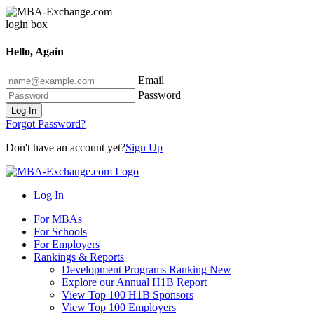
Hello, Again
Email
Password
Log In
Forgot Password?
Don't have an account yet?
Sign Up
Log In
For MBAs
For Schools
For Employers
Rankings & Reports
Development Programs Ranking
New
Explore our Annual H1B Report
View Top 100 H1B Sponsors
View Top 100 Employers